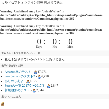
カルドセプト オンライン対戦 終焉まであと
Warning
: Undefined array key "defaultValue" in
/home/culdra/culdcept.net/public_html/test/wp-content/plugins/countdown-
builder/classes/countdown/Countdown.php
on line
362
Warning
: Undefined array key "defaultValue" in
/home/culdra/culdcept.net/public_html/test/wp-content/plugins/countdown-
builder/classes/countdown/Countdown.php
on line
362
0
:
0
:
0
Days
Hrs
Mins
直近カルドセプト関連イベント一覧
直近予定されているイベントはありません
表示件数が多い記事
AmazonJSのテスト
-
47,971
googlemapsのテスト2
-
6,978
ありのしあよ
-
6,172
Posseの一覧 2017/5〜2017/8
-
2,847
新規追加のテスト
-
2,044
最もいいねした人