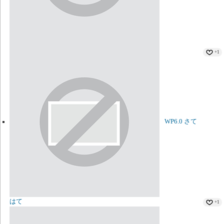
+1
WP6.0 さて
はて
+1