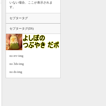
いない場合、ここが表示されま
す。
セプタータグ
セプタータグ(DS)
no rev-img
no 3ds-img
no ds-img