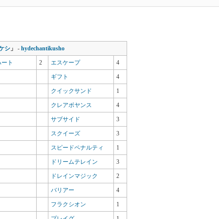
ケシ
」
-
hydechantikusho
ハート
2
エスケープ
4
ギフト
4
クイックサンド
1
クレアボヤンス
4
サブサイド
3
スクイーズ
3
スピードペナルティ
1
ドリームテレイン
3
ドレインマジック
2
バリアー
4
フラクシオン
1
プレイグ
1