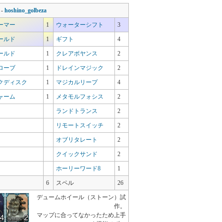
-
hoshino_golbeza
ーマー
1
ウォーターシフト
3
ールド
1
ギフト
4
ールド
1
クレアボヤンス
2
ローブ
1
ドレインマジック
2
クディスク
1
マジカルリープ
4
ャーム
1
メタモルフォシス
2
ランドトランス
2
リモートスイッチ
2
オブリタレート
2
クイックサンド
2
ホーリーワード8
1
6
スペル
26
デュームホイール（ストーン）試
作。
マップに合ってなかったため上手