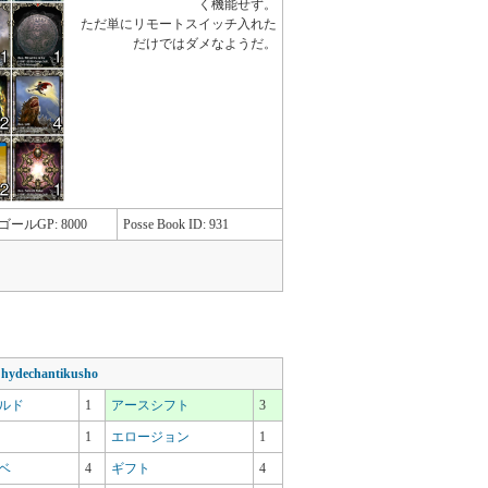
く機能せず。
ただ単にリモートスイッチ入れた
だけではダメなようだ。
ゴールGP: 8000
Posse Book ID: 931
-
hydechantikusho
ルド
1
アースシフト
3
1
エロージョン
1
ベ
4
ギフト
4