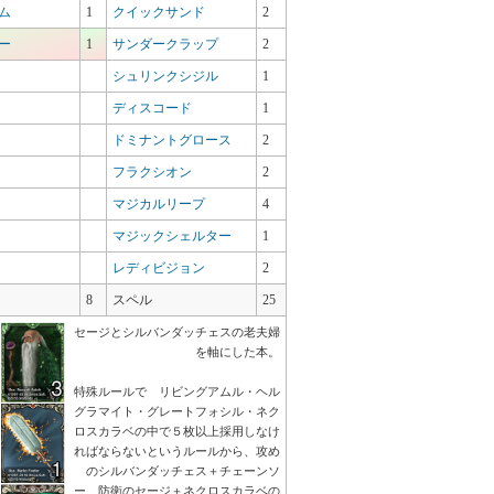
ム
1
クイックサンド
2
ー
1
サンダークラップ
2
シュリンクシジル
1
ディスコード
1
ドミナントグロース
2
フラクシオン
2
マジカルリープ
4
マジックシェルター
1
レディビジョン
2
8
スペル
25
セージとシルバンダッチェスの老夫婦
を軸にした本。
特殊ルールで リビングアムル・ヘル
グラマイト・グレートフォシル・ネク
ロスカラベの中で５枚以上採用しなけ
ればならないというルールから、攻め
のシルバンダッチェス＋チェーンソ
ー、防衛のセージ＋ネクロスカラベの