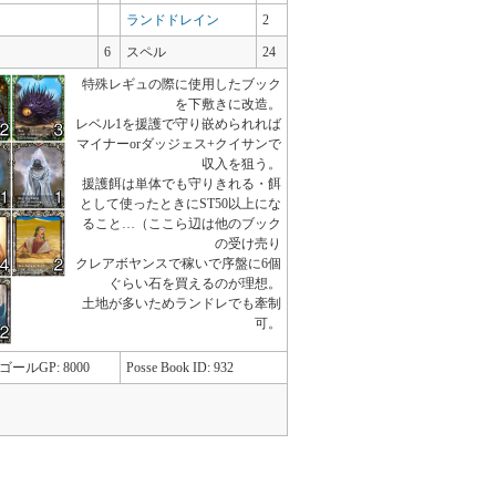
ランドドレイン
2
6
スペル
24
特殊レギュの際に使用したブック
を下敷きに改造。
レベル1を援護で守り嵌められれば
マイナーorダッジェス+クイサンで
収入を狙う。
援護餌は単体でも守りきれる・餌
として使ったときにST50以上にな
ること…（ここら辺は他のブック
の受け売り
クレアボヤンスで稼いで序盤に6個
ぐらい石を買えるのが理想。
土地が多いためランドレでも牽制
可。
ゴールGP: 8000
Posse Book ID: 932