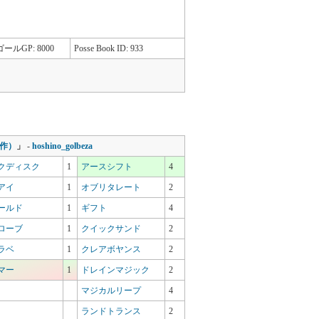
ールGP: 8000
Posse Book ID: 933
作）
」
-
hoshino_golbeza
クディスク
1
アースシフト
4
アイ
1
オブリタレート
2
ールド
1
ギフト
4
ローブ
1
クイックサンド
2
ラベ
1
クレアボヤンス
2
マー
1
ドレインマジック
2
マジカルリープ
4
ランドトランス
2