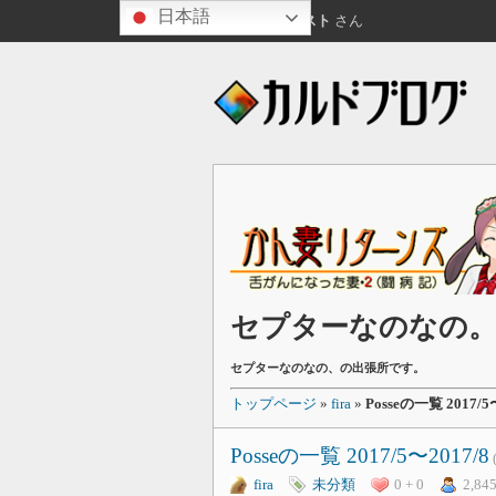
日本語
こんばんは
ゲスト
さん
セプターなのなの
セプターなのなの、の出張所です。
トップページ
»
fira
»
Posseの一覧 2017/5
Posseの一覧 2017/5〜2017/8
fira
未分類
0 + 0
2,84