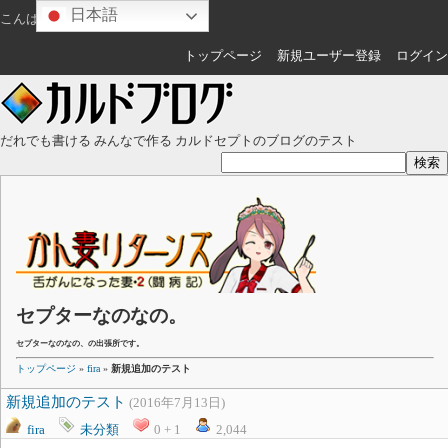
日本語
こんばんは
ゲスト
さん
トップページ
新規ユーザー登録
ログイン
だれでも書ける みんなで作る カルドセプトのブログのテスト
セプターなのなの。
セプターなのなの、の出張所です。
トップページ
»
fira
»
新規追加のテスト
新規追加のテスト
(2016年7月13日)
fira
未分類
0 + 1
2,044