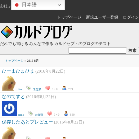
日本語
おはようございます
ゲスト
さん
トップページ
新規ユーザー登録
ログイン
だれでも書ける みんなで作る カルドセプトのブログのテスト
トップページ
»
2016 8月
ひーまひまひま
(2016年8月22日)
fira
未分類
0 + 0
783
なのてすと
(2016年8月22日)
nano
未分類
0 + 0
889
保存したあとプレビュー
(2016年8月22日)