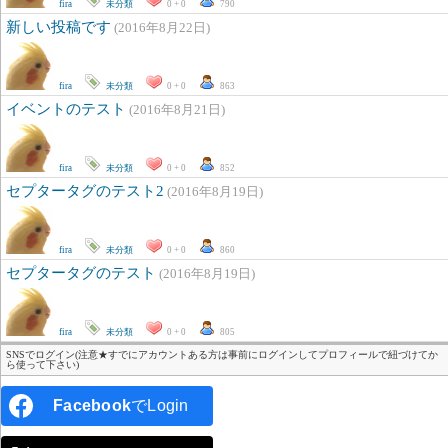
fira
未分類
0 + 0
790
新しい投稿です
(2016年8月22日)
fira
未分類
0 + 0
863
イベントのテスト
(2016年8月21日)
fira
未分類
0 + 0
852
セプタータグのテスト2
(2016年8月19日)
fira
未分類
0 + 0
860
セプタータグのテスト
(2016年8月19日)
fira
未分類
0 + 0
805
SNSでログイン(注意★すでにアカウントある方は事前にログインしてプロフィールで紐づけてか
ら使って下さい)
Facebook
でLogin