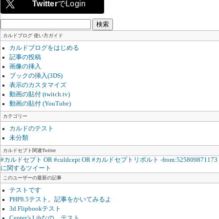
Twitter
でLogin
検
索:
カルドブログ 使い方ガイド
カルドブログをはじめる
記事の投稿
画像の挿入
ブックの挿入(3DS)
表示のカスタマイズ
動画の貼付 (twitch.tv)
動画の貼付 (YouTube)
カテゴリー
カルドのテスト
未分類
カルドセプト関連Twitter
#カルドセプト OR #culdcept OR #カルドセプトリボルト -from:525809871173
に関するツイート
このユーザーの最新の記事
テストです
PHP8.5テスト。記事をかいてみるよ
3d Flipbookテスト
Cepter’s Libなの。テスト