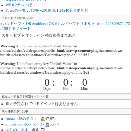
WP 6.2テストぽ
Posseの一覧 2016/9〜2016/10/1 2時40分台更新分
カルドセプト関連Twitter
#カルドセプト OR #culdcept OR #カルドセプトリボルト -from:525809871173
に関するツイート
カルドセプト オンライン対戦 終焉まであと
Warning
: Undefined array key "defaultValue" in
/home/culdra/culdcept.net/public_html/test/wp-content/plugins/countdown-
builder/classes/countdown/Countdown.php
on line
362
Warning
: Undefined array key "defaultValue" in
/home/culdra/culdcept.net/public_html/test/wp-content/plugins/countdown-
builder/classes/countdown/Countdown.php
on line
362
0
:
0
:
0
Days
Hrs
Mins
直近カルドセプト関連イベント一覧
直近予定されているイベントはありません
表示件数が多い記事
AmazonJSのテスト
-
47,971
googlemapsのテスト2
-
6,978
ありのしあよ
-
6,172