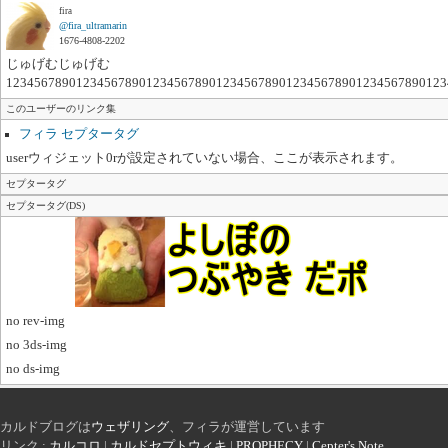
fira
@fira_ultramarin
1676-4808-2202
じゅげむじゅげむ
123456789012345678901234567890123456789012345678901234567890123
このユーザーのリンク集
フィラ セプタータグ
userウィジェット0rが設定されていない場合、ここが表示されます。
セプタータグ
セプタータグ(DS)
no rev-img
no 3ds-img
no ds-img
カルドブログは
ウェザリング
、フィラが運営しています
リンク :
カルコロ
|
カルドセプトウィキ
|
PROPHECY
|
Cepter's Note