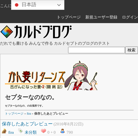
日本語
こんにちは
ゲスト
さん
トップページ
新規ユーザー登録
ログイン
だれでも書ける みんなで作る カルドセプトのブログのテスト
セプターなのなの。
セプターなのなの、の出張所です。
トップページ
»
fira
»
保存したあとプレビュー
保存したあとプレビュー
(2016年8月22日)
fira
未分類
0 + 0
790