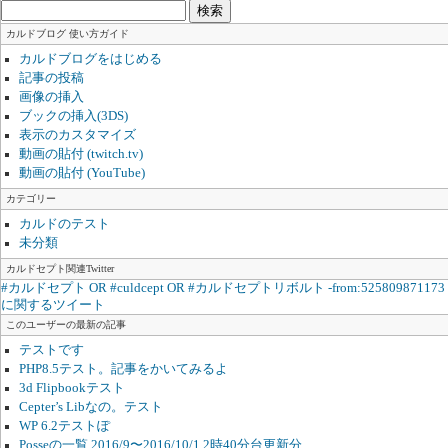
検
索:
カルドブログ 使い方ガイド
カルドブログをはじめる
記事の投稿
画像の挿入
ブックの挿入(3DS)
表示のカスタマイズ
動画の貼付 (twitch.tv)
動画の貼付 (YouTube)
カテゴリー
カルドのテスト
未分類
カルドセプト関連Twitter
#カルドセプト OR #culdcept OR #カルドセプトリボルト -from:525809871173
に関するツイート
このユーザーの最新の記事
テストです
PHP8.5テスト。記事をかいてみるよ
3d Flipbookテスト
Cepter’s Libなの。テスト
WP 6.2テストぽ
Posseの一覧 2016/9〜2016/10/1 2時40分台更新分