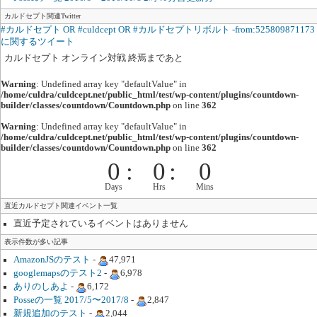
カルドセプト関連Twitter
#カルドセプト OR #culdcept OR #カルドセプトリボルト -from:525809871173
に関するツイート
カルドセプト オンライン対戦 終焉まであと
Warning
: Undefined array key "defaultValue" in
/home/culdra/culdcept.net/public_html/test/wp-content/plugins/countdown-
builder/classes/countdown/Countdown.php
on line
362
Warning
: Undefined array key "defaultValue" in
/home/culdra/culdcept.net/public_html/test/wp-content/plugins/countdown-
builder/classes/countdown/Countdown.php
on line
362
0
:
0
:
0
Days
Hrs
Mins
直近カルドセプト関連イベント一覧
直近予定されているイベントはありません
表示件数が多い記事
AmazonJSのテスト
-
47,971
googlemapsのテスト2
-
6,978
ありのしあよ
-
6,172
Posseの一覧 2017/5〜2017/8
-
2,847
新規追加のテスト
-
2,044