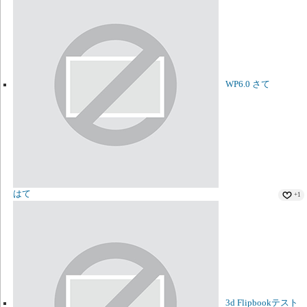
WP6.0 さて
はて
+1
3d Flipbookテスト