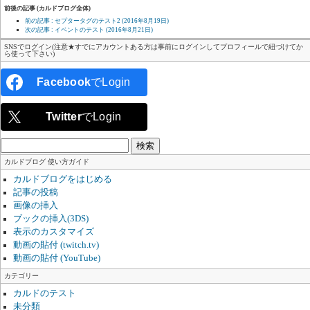
前後の記事 (カルドブログ全体)
前の記事 : セプタータグのテスト2
(2016年8月19日)
次の記事 : イベントのテスト
(2016年8月21日)
SNSでログイン(注意★すでにアカウントある方は事前にログインしてプロフィールで紐づけてか
ら使って下さい)
Facebook
でLogin
Twitter
でLogin
検
索:
カルドブログ 使い方ガイド
カルドブログをはじめる
記事の投稿
画像の挿入
ブックの挿入(3DS)
表示のカスタマイズ
動画の貼付 (twitch.tv)
動画の貼付 (YouTube)
カテゴリー
カルドのテスト
未分類