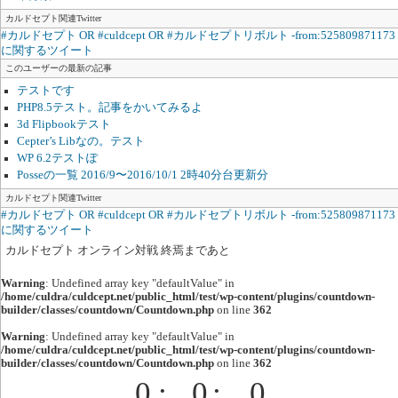
カルドセプト関連Twitter
#カルドセプト OR #culdcept OR #カルドセプトリボルト -from:525809871173
に関するツイート
このユーザーの最新の記事
テストです
PHP8.5テスト。記事をかいてみるよ
3d Flipbookテスト
Cepter’s Libなの。テスト
WP 6.2テストぽ
Posseの一覧 2016/9〜2016/10/1 2時40分台更新分
カルドセプト関連Twitter
#カルドセプト OR #culdcept OR #カルドセプトリボルト -from:525809871173
に関するツイート
カルドセプト オンライン対戦 終焉まであと
Warning
: Undefined array key "defaultValue" in
/home/culdra/culdcept.net/public_html/test/wp-content/plugins/countdown-
builder/classes/countdown/Countdown.php
on line
362
Warning
: Undefined array key "defaultValue" in
/home/culdra/culdcept.net/public_html/test/wp-content/plugins/countdown-
builder/classes/countdown/Countdown.php
on line
362
0
:
0
:
0