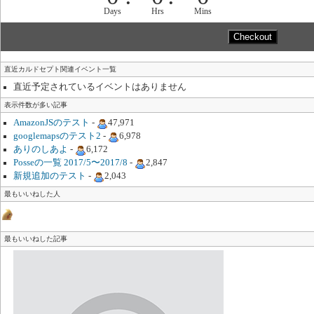
Days
Hrs
Mins
直近カルドセプト関連イベント一覧
直近予定されているイベントはありません
表示件数が多い記事
AmazonJSのテスト
-
47,971
googlemapsのテスト2
-
6,978
ありのしあよ
-
6,172
Posseの一覧 2017/5〜2017/8
-
2,847
新規追加のテスト
-
2,043
最もいいねした人
最もいいねした記事