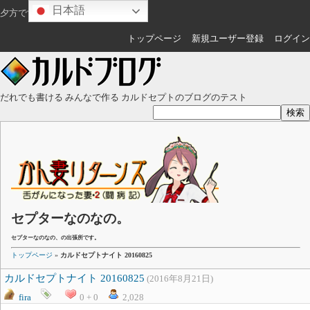
日本語
夕方ですね
ゲスト
さん
トップページ
新規ユーザー登録
ログイン
だれでも書ける みんなで作る カルドセプトのブログのテスト
セプターなのなの。
セプターなのなの、の出張所です。
トップページ
»
カルドセプトナイト 20160825
カルドセプトナイト 20160825
(2016年8月21日)
fira
0 + 0
2,028