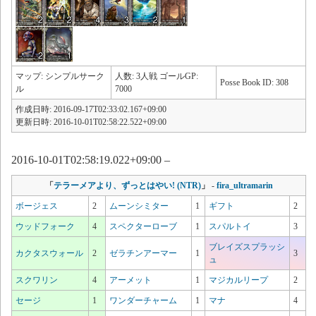
マップ: シンプルサーク
人数: 3人戦 ゴールGP:
Posse Book ID: 308
ル
7000
作成日時: 2016-09-17T02:33:02.167+09:00
更新日時: 2016-10-01T02:58:22.522+09:00
2016-10-01T02:58:19.022+09:00 –
「
テラーメアより、ずっとはやい! (NTR)
」
-
fira_ultramarin
ボージェス
2
ムーンシミター
1
ギフト
2
ウッドフォーク
4
スペクターローブ
1
スパルトイ
3
ブレイズスプラッシ
カクタスウォール
2
ゼラチンアーマー
1
3
ュ
スクワリン
4
アーメット
1
マジカルリープ
2
セージ
1
ワンダーチャーム
1
マナ
4