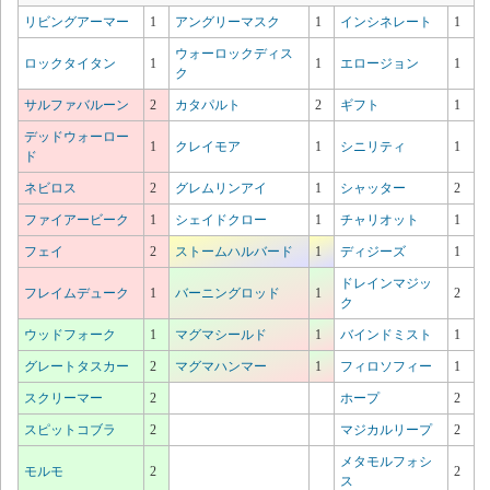
リビングアーマー
1
アングリーマスク
1
インシネレート
1
ウォーロックディス
ロックタイタン
1
1
エロージョン
1
ク
サルファバルーン
2
カタパルト
2
ギフト
1
デッドウォーロー
1
クレイモア
1
シニリティ
1
ド
ネビロス
2
グレムリンアイ
1
シャッター
2
ファイアービーク
1
シェイドクロー
1
チャリオット
1
フェイ
2
ストームハルバード
1
ディジーズ
1
ドレインマジッ
フレイムデューク
1
バーニングロッド
1
2
ク
ウッドフォーク
1
マグマシールド
1
バインドミスト
1
グレートタスカー
2
マグマハンマー
1
フィロソフィー
1
スクリーマー
2
ホープ
2
スピットコブラ
2
マジカルリープ
2
メタモルフォシ
モルモ
2
2
ス