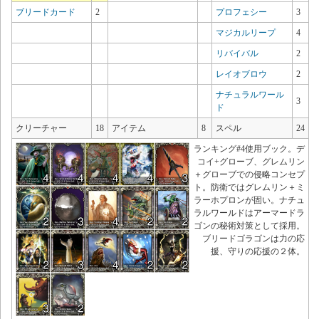
ブリードカード
2
プロフェシー
3
マジカルリープ
4
リバイバル
2
レイオブロウ
2
ナチュラルワール
3
ド
クリーチャー
18
アイテム
8
スペル
24
ランキング#4使用ブック。デ
コイ+グローブ、グレムリン
＋グローブでの侵略コンセプ
ト。防衛ではグレムリン＋ミ
ラーホプロンが固い。ナチュ
ラルワールドはアーマードラ
ゴンの秘術対策として採用。
ブリードゴラゴンは力の応
援、守りの応援の２体。