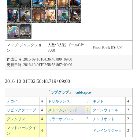
マップ: ジャンクショ
人数: 3人戦 ゴールGP:
Posse Book ID: 306
ン
7000
作成日時: 2016-09-16T04:36:48.890+09:00
更新日時: 2016-10-01T02:58:53.867+09:00
2016-10-01T02:58:48.719+09:00 –
「
ラブグラブ
」
-
culdcepco
デコイ
4
ドリルランス
3
ギフト
4
リビンググローブ
4
ストームシールド
2
ターンウォール
2
グレムリン
4
ミラーホプロン
3
チャリオット
2
マッドハーレクイ
4
ドレインマジック
2
ン