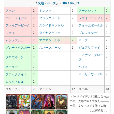
「
火地・ベース
」
-
HIRABA_RC
アモン
2
トンファ
2
アースシフト
2
バードメイデン
2
プラックソード
2
ファイアーシフト
2
ファイアービーク
2
スクイドマントル
2
フォームポータル
2
フェイ
2
ダイヤアーマー
2
プロフェシー
2
ムシュフシュ
2
マグマシールド
2
ホープ
2
グレートタスカー
2
スパークボール
2
ピュアリファイ
2
ドミナントグロー
グロウホーン
2
2
ス
ヒーラー
2
ヘイスト
2
ブラックナイト
2
ホーリーワード8
2
ロックトロル
2
クリーチャー
20
アイテム
12
スペル
18
バードメイデンが2枚になった
ので、火地で組んで見た―――
一応、ネット上で３勝（１敗）
した実績あり。