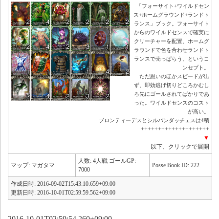
「フォーサイト+ワイルドセン
ス+ホームグラウンド+ランドト
ランス」ブック。フォーサイト
からのワイルドセンスで確実に
クリーチャーを配置、ホームグ
ラウンドで色を合わせランドト
ランスで売っぱらう、というコ
ンセプト。
ただ思いのほかスピードが出
ず、即効逃げ切りどころかむし
ろ先にゴールされてばかりであ
った。ワイルドセンスのコスト
が高い。
ブロンティーデスとシルバンダッチェスは4積
++++++++++++++++++++
▼
以下、クリックで展開
人数: 4人戦 ゴールGP:
マップ: マガタマ
Posse Book ID: 222
7000
作成日時: 2016-09-02T15:43:10.659+09:00
更新日時: 2016-10-01T02:59:59.562+09:00
2016-10-01T02:59:54.260+09:00 –