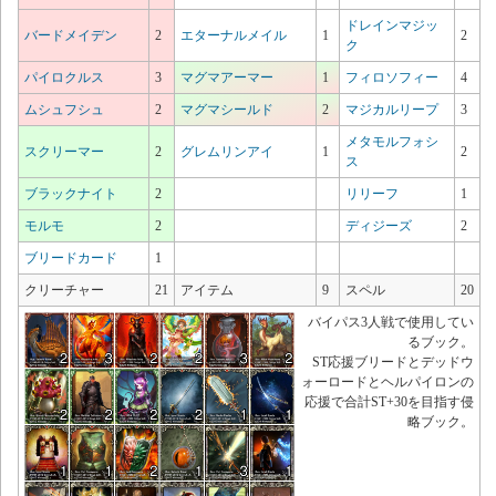
ドレインマジッ
バードメイデン
2
エターナルメイル
1
2
ク
パイロクルス
3
マグマアーマー
1
フィロソフィー
4
ムシュフシュ
2
マグマシールド
2
マジカルリープ
3
メタモルフォシ
スクリーマー
2
グレムリンアイ
1
2
ス
ブラックナイト
2
リリーフ
1
モルモ
2
ディジーズ
2
ブリードカード
1
クリーチャー
21
アイテム
9
スペル
20
バイパス3人戦で使用してい
るブック。
ST応援ブリードとデッドウ
ォーロードとヘルパイロンの
応援で合計ST+30を目指す侵
略ブック。