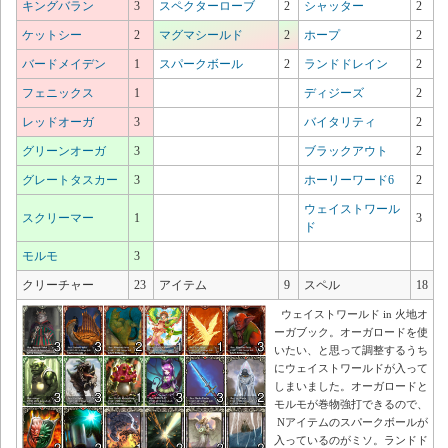
キングバラン
3
スペクターローブ
2
シャッター
2
ケットシー
2
マグマシールド
2
ホープ
2
バードメイデン
1
スパークボール
2
ランドドレイン
2
フェニックス
1
ディジーズ
2
レッドオーガ
3
バイタリティ
2
グリーンオーガ
3
ブラックアウト
2
グレートタスカー
3
ホーリーワード6
2
ウェイストワール
スクリーマー
1
3
ド
モルモ
3
クリーチャー
23
アイテム
9
スペル
18
ウェイストワールド in 火地オ
ーガブック。オーガロードを使
いたい、と思って調整するうち
にウェイストワールドが入って
しまいました。オーガロードと
モルモが巻物強打できるので、
Nアイテムのスパークボールが
入っているのがミソ。ランドド