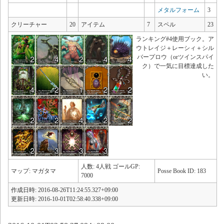
メタルフォーム
3
クリーチャー
20
アイテム
7
スペル
23
ランキング#4使用ブック。ア
ウトレイジ＋レーシィ＋シル
バープロウ（orツインスパイ
ク）で一気に目標達成した
い。
人数: 4人戦 ゴールGP:
マップ: マガタマ
Posse Book ID: 183
7000
作成日時: 2016-08-26T11:24:55.327+09:00
更新日時: 2016-10-01T02:58:40.338+09:00