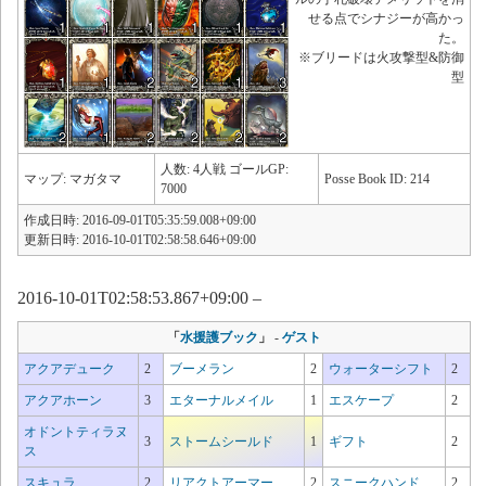
せる点でシナジーが高かっ
た。
※ブリードは火攻撃型&防御
型
人数: 4人戦 ゴールGP:
マップ: マガタマ
Posse Book ID: 214
7000
作成日時: 2016-09-01T05:35:59.008+09:00
更新日時: 2016-10-01T02:58:58.646+09:00
2016-10-01T02:58:53.867+09:00 –
「
水援護ブック
」
-
ゲスト
アクアデューク
2
ブーメラン
2
ウォーターシフト
2
アクアホーン
3
エターナルメイル
1
エスケープ
2
オドントティラヌ
3
ストームシールド
1
ギフト
2
ス
スキュラ
2
リアクトアーマー
2
スニークハンド
2