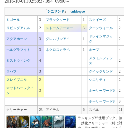
2016-10-01T02:58:37.094+09:00 –
「
シニサンド
」
-
culdcepco
ミゴール
3
プラックソード
1
スクイーズ
2
リビングアムル
2
ストームアーマー
3
ターンウォール
2
ドレインマジッ
アクアホーン
3
グレムリンアイ
1
2
ク
ヘルグラマイト
3
ネクロスカラベ
1
ホープ
4
メタモルフォシ
ミストウィング
4
2
ス
ラハブ
3
クイックサンド
2
スレイプニル
2
シニリティ
2
マッドハーレクイ
3
ホーリーワード6
2
ン
ホーリーワード8
3
クリーチャー
23
アイテム
6
スペル
21
ランキング#3使用ブック。無
効化クリーチャー（特に対