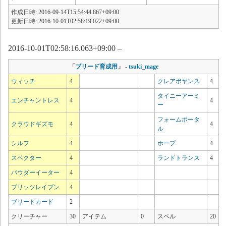
作成日時: 2016-09-14T15:54:44.867+09:00
更新日時: 2016-10-01T02:58:19.022+09:00
2016-10-01T02:58:16.063+09:00 –
「
ブリード育成用
」
-
tsuki_mage
ウィッチ
4
クレアボヤンス
4
タイニーアーミ
エンチャントレス
4
4
ー
フォームポータ
クラウドギズモ
4
4
ル
シルフ
4
ホープ
4
スペクター
4
ランドトランス
4
パウダーイーター
4
ブリッツレイブン
4
ブリードカード
2
クリーチャー
30
アイテム
0
スペル
20