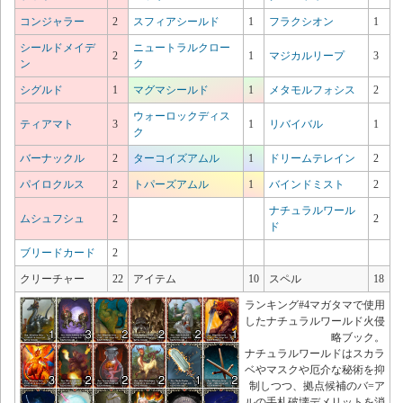
コンジャラー
2
スフィアシールド
1
フラクシオン
1
シールドメイデ
ニュートラルクロー
2
1
マジカルリープ
3
ン
ク
シグルド
1
マグマシールド
1
メタモルフォシス
2
ウォーロックディス
ティアマト
3
1
リバイバル
1
ク
バーナックル
2
ターコイズアムル
1
ドリームテレイン
2
パイロクルス
2
トパーズアムル
1
バインドミスト
2
ナチュラルワール
ムシュフシュ
2
2
ド
ブリードカード
2
クリーチャー
22
アイテム
10
スペル
18
ランキング#4マガタマで使用
したナチュラルワールド火侵
略ブック。
ナチュラルワールドはスカラ
ベやマスクや厄介な秘術を抑
制しつつ、拠点候補のバ=ア
ルの手札破壊デメリットを消