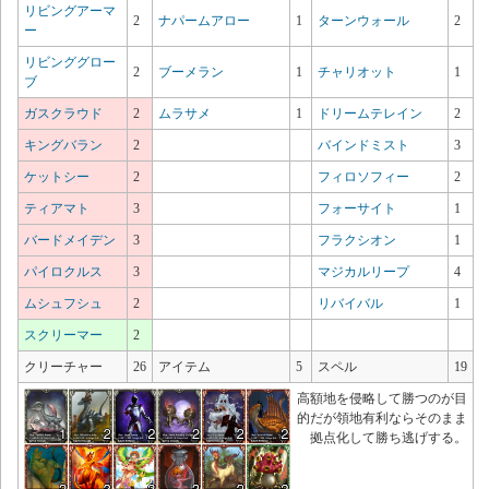
リビングアーマ
2
ナパームアロー
1
ターンウォール
2
ー
リビンググロー
2
ブーメラン
1
チャリオット
1
ブ
ガスクラウド
2
ムラサメ
1
ドリームテレイン
2
キングバラン
2
バインドミスト
3
ケットシー
2
フィロソフィー
2
ティアマト
3
フォーサイト
1
バードメイデン
3
フラクシオン
1
パイロクルス
3
マジカルリープ
4
ムシュフシュ
2
リバイバル
1
スクリーマー
2
クリーチャー
26
アイテム
5
スペル
19
高額地を侵略して勝つのが目
的だが領地有利ならそのまま
拠点化して勝ち逃げする。