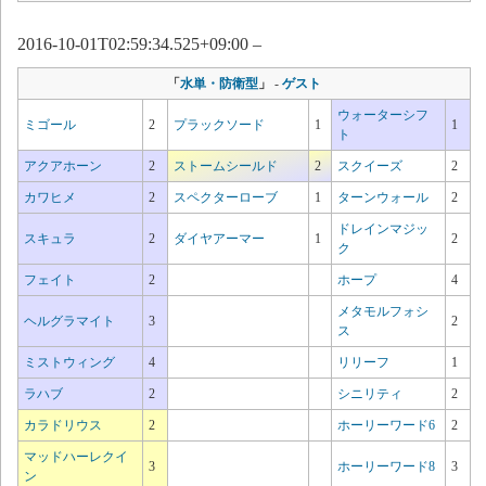
2016-10-01T02:59:34.525+09:00 –
「
水単・防衛型
」
-
ゲスト
ウォーターシフ
ミゴール
2
プラックソード
1
1
ト
アクアホーン
2
ストームシールド
2
スクイーズ
2
カワヒメ
2
スペクターローブ
1
ターンウォール
2
ドレインマジッ
スキュラ
2
ダイヤアーマー
1
2
ク
フェイト
2
ホープ
4
メタモルフォシ
ヘルグラマイト
3
2
ス
ミストウィング
4
リリーフ
1
ラハブ
2
シニリティ
2
カラドリウス
2
ホーリーワード6
2
マッドハーレクイ
3
ホーリーワード8
3
ン