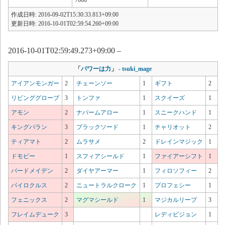
作成日時: 2016-09-02T15:30:33.813+09:00
更新日時: 2016-10-01T02:59:54.260+09:00
2016-10-01T02:59:49.273+09:00 –
「
パワーは力
」
-
tsuki_mage
アイアンモンガー
2
チェーンソー
1
ギフト
2
リビンググローブ
3
トンファ
1
スクイーズ
1
アモン
2
ナパームアロー
1
スニークハンド
1
キングバラン
3
プラックソード
1
チャリオット
2
ティアマト
2
ムラサメ
2
ドレインマジック
1
ドモビー
1
スフィアシールド
1
ファイアーシフト
1
バードメイデン
2
ダイヤアーマー
1
フィロソフィー
2
パイロクルス
2
ニュートラルクローク
1
プロフェシー
1
フェニックス
2
マグマシールド
1
マジカルリープ
3
フレイムデューク
3
レディビジョン
1