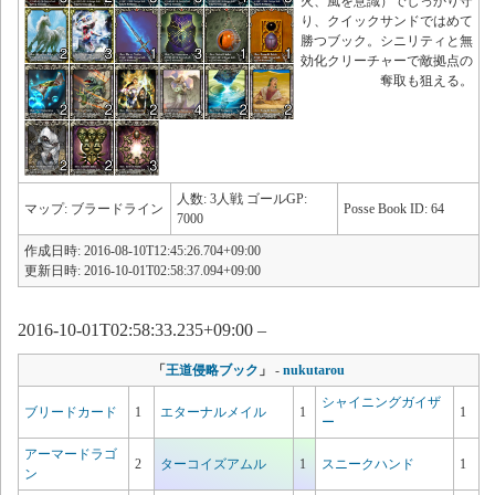
火、風を意識）でしっかり守
り、クイックサンドではめて
勝つブック。シニリティと無
効化クリーチャーで敵拠点の
奪取も狙える。
人数: 3人戦 ゴールGP:
マップ: ブラードライン
Posse Book ID: 64
7000
作成日時: 2016-08-10T12:45:26.704+09:00
更新日時: 2016-10-01T02:58:37.094+09:00
2016-10-01T02:58:33.235+09:00 –
「
王道侵略ブック
」
-
nukutarou
シャイニングガイザ
ブリードカード
1
エターナルメイル
1
1
ー
アーマードラゴ
2
ターコイズアムル
1
スニークハンド
1
ン