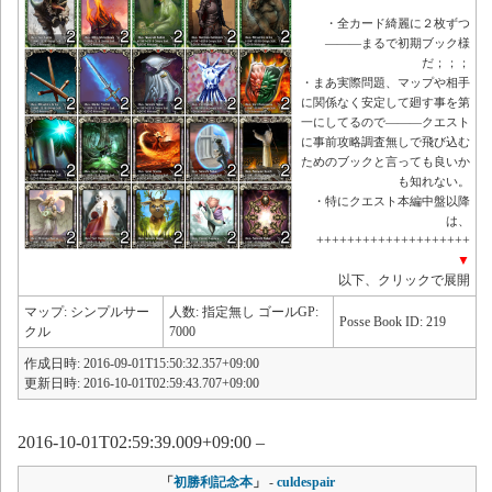
・全カード綺麗に２枚ずつ
―――まるで初期ブック様
だ；；；
・まあ実際問題、マップや相手
に関係なく安定して廻す事を第
一にしてるので―――クエスト
に事前攻略調査無しで飛び込む
ためのブックと言っても良いか
も知れない。
・特にクエスト本編中盤以降
は、
++++++++++++++++++++
▼
以下、クリックで展開
マップ: シンプルサー
人数: 指定無し ゴールGP:
Posse Book ID: 219
クル
7000
作成日時: 2016-09-01T15:50:32.357+09:00
更新日時: 2016-10-01T02:59:43.707+09:00
2016-10-01T02:59:39.009+09:00 –
「
初勝利記念本
」
-
culdespair