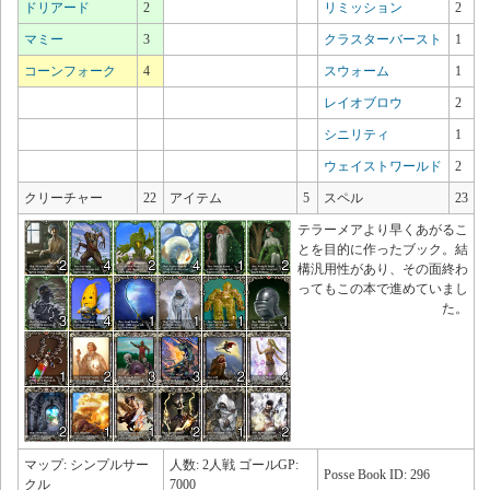
ドリアード
2
リミッション
2
マミー
3
クラスターバースト
1
コーンフォーク
4
スウォーム
1
レイオブロウ
2
シニリティ
1
ウェイストワールド
2
クリーチャー
22
アイテム
5
スペル
23
テラーメアより早くあがるこ
とを目的に作ったブック。結
構汎用性があり、その面終わ
ってもこの本で進めていまし
た。
マップ: シンプルサー
人数: 2人戦 ゴールGP:
Posse Book ID: 296
クル
7000