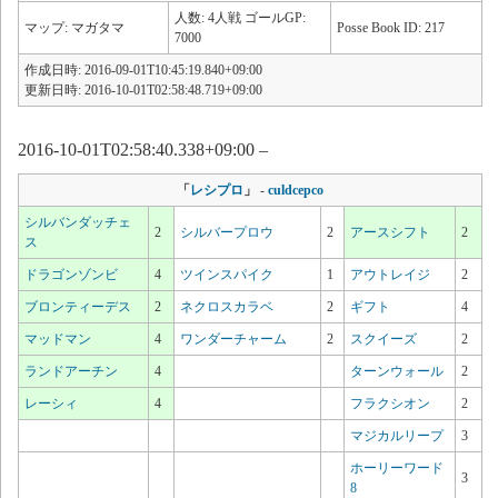
人数: 4人戦 ゴールGP:
マップ: マガタマ
Posse Book ID: 217
7000
作成日時: 2016-09-01T10:45:19.840+09:00
更新日時: 2016-10-01T02:58:48.719+09:00
2016-10-01T02:58:40.338+09:00 –
「
レシプロ
」
-
culdcepco
シルバンダッチェ
2
シルバープロウ
2
アースシフト
2
ス
ドラゴンゾンビ
4
ツインスパイク
1
アウトレイジ
2
ブロンティーデス
2
ネクロスカラベ
2
ギフト
4
マッドマン
4
ワンダーチャーム
2
スクイーズ
2
ランドアーチン
4
ターンウォール
2
レーシィ
4
フラクシオン
2
マジカルリープ
3
ホーリーワード
3
8