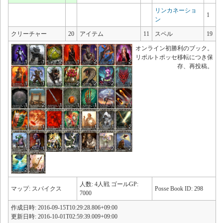
リンカネーショ
1
ン
クリーチャー
20
アイテム
11
スペル
19
オンライン初勝利のブック。
リボルトポッセ移転につき保
存、再投稿。
人数: 4人戦 ゴールGP:
マップ: スパイクス
Posse Book ID: 298
7000
作成日時: 2016-09-15T10:29:28.806+09:00
更新日時: 2016-10-01T02:59:39.009+09:00