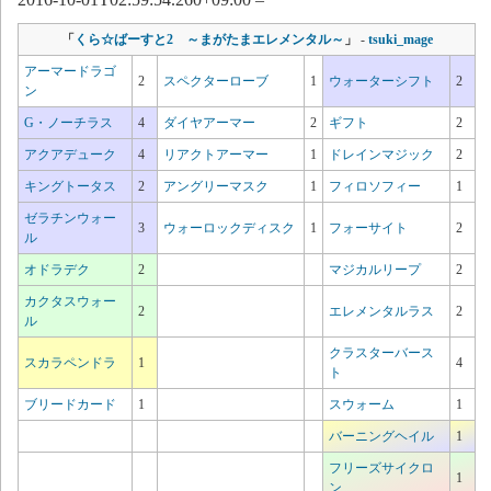
「
くら☆ばーすと2 ～まがたまエレメンタル～
」
-
tsuki_mage
アーマードラゴ
2
スペクターローブ
1
ウォーターシフト
2
ン
G・ノーチラス
4
ダイヤアーマー
2
ギフト
2
アクアデューク
4
リアクトアーマー
1
ドレインマジック
2
キングトータス
2
アングリーマスク
1
フィロソフィー
1
ゼラチンウォー
3
ウォーロックディスク
1
フォーサイト
2
ル
オドラデク
2
マジカルリープ
2
カクタスウォー
2
エレメンタルラス
2
ル
クラスターバース
スカラペンドラ
1
4
ト
ブリードカード
1
スウォーム
1
バーニングヘイル
1
フリーズサイクロ
1
ン