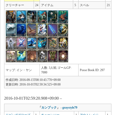
クリーチャー
24
アイテム
5
スペル
21
人数: 3人戦 ゴールGP:
マップ: イン・ヤン
Posse Book ID: 297
7000
作成日時: 2016-09-15T08:10:43.770+09:00
更新日時: 2016-10-01T02:59:34.525+09:00
2016-10-01T02:59:20.908+09:00 –
「
カンブック
」
-
graystyle79
リビンググローブ
1
チェーンソー
1
アウトレイジ
1