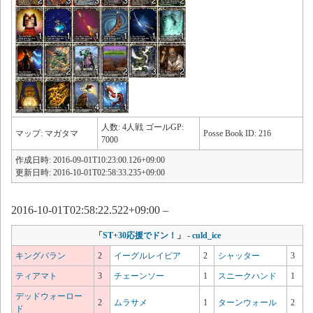
人数: 4人戦 ゴールGP:
マップ: マガタマ
Posse Book ID: 216
7000
作成日時: 2016-09-01T10:23:00.126+09:00
更新日時: 2016-10-01T02:58:33.235+09:00
2016-10-01T02:58:22.522+09:00 –
「
ST+30応援でドン！
」
-
culd_ice
キングバラン
2
イーグルレイピア
2
シャッター
3
ティアマト
3
チェーンソー
1
スニークハンド
1
デッドウォーロー
2
ムラサメ
1
ターンウォール
2
ド