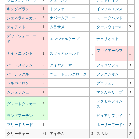
キングバラン
1
トンファ
1
インフルエンス
1
ジェネラル＝カン
3
ナパームアロー
1
スニークハンド
1
ティアマト
1
ムラサメ
1
ターンウォール
2
デッドウォーロー
1
エンジェルケープ
1
チャリオット
1
ド
ファイアーシフ
ナイトエラント
1
スフィアシールド
1
1
ト
バードメイデン
2
ダイヤアーマー
1
フィロソフィー
3
バーナックル
2
ニュートラルクローク
1
フラクシオン
1
ヘルパイロン
2
プロフェシー
3
ムシュフシュ
1
マジカルリープ
3
メタモルフォシ
グレートタスカー
3
1
ス
ランドアーチン
2
ピュアリファイ
1
ブリードカード
1
ホーリーワード8
2
クリーチャー
21
アイテム
8
スペル
21