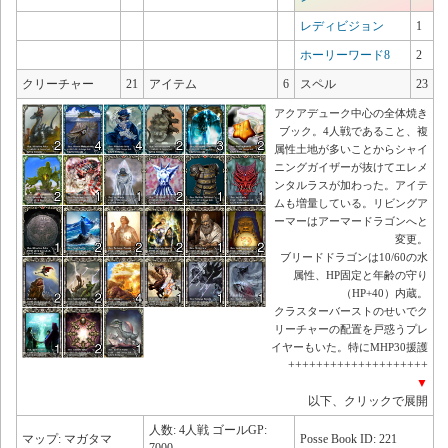
レディビジョン
1
ホーリーワード8
2
クリーチャー
21
アイテム
6
スペル
23
アクアデューク中心の全体焼き
ブック。4人戦であること、複
属性土地が多いことからシャイ
ニングガイザーが抜けてエレメ
ンタルラスが加わった。アイテ
ムも増量している。リビングア
ーマーはアーマードラゴンへと
変更。
ブリードドラゴンは10/60の水
属性、HP固定と年齢の守り
（HP+40）内蔵。
クラスターバーストのせいでク
リーチャーの配置を戸惑うプレ
イヤーもいた。特にMHP30援護
++++++++++++++++++++
▼
以下、クリックで展開
人数: 4人戦 ゴールGP:
マップ: マガタマ
Posse Book ID: 221
7000