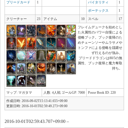
ブリードカード
1
バイタリティ
1
ボーテックス
1
クリーチャー
23
アイテム
10
スペル
17
フレイムデュークを始めとし
た火属性のパワー自慢による
侵略ブック。ブック復帰のた
めチェーンソーやムラサメや
トンファによる侵略を躊躇せ
ず行えるのが強み。
ブリードドラゴンは80/5の無
属性、ブック復帰と魔力奪取
持ち。
マップ: マガタマ
人数: 4人戦 ゴールGP: 7000
Posse Book ID: 220
作成日時: 2016-09-02T15:13:41.655+09:00
更新日時: 2016-10-01T02:59:49.273+09:00
2016-10-01T02:59:43.707+09:00 –