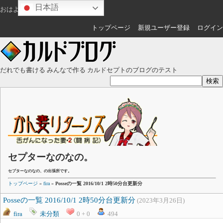
日本語
おはようございます
ゲスト
さん
トップページ
新規ユーザー登録
ログイン
だれでも書ける みんなで作る カルドセプトのブログのテスト
セプターなのなの。
セプターなのなの、の出張所です。
トップページ
»
fira
»
Posseの一覧 2016/10/1 2時50分台更新分
Posseの一覧 2016/10/1 2時50分台更新分
(2023年3月26日)
fira
未分類
0 + 0
494