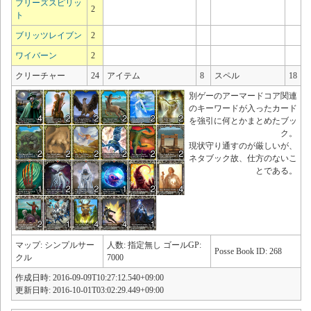
ブリーズスピリッ
2
ト
ブリッツレイブン
2
ワイバーン
2
クリーチャー
24
アイテム
8
スペル
18
別ゲーのアーマードコア関連
のキーワードが入ったカード
を強引に何とかまとめたブッ
ク。
現状守り通すのが厳しいが、
ネタブック故、仕方のないこ
とである。
マップ: シンプルサー
人数: 指定無し ゴールGP:
Posse Book ID: 268
クル
7000
作成日時: 2016-09-09T10:27:12.540+09:00
更新日時: 2016-10-01T03:02:29.449+09:00