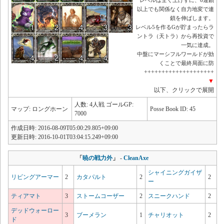
以上でも関係なく自力地変で連
鎖を伸ばします。
レベル5を作るGが貯まったらラ
ントラ（天トラ）から再投資で
一気に達成。
中盤にマーシフルワールドが効
くことで最終局面に防
++++++++++++++++++++
▼
以下、クリックで展開
人数: 4人戦 ゴールGP:
マップ: ロングホーン
Posse Book ID: 45
7000
作成日時: 2016-08-09T05:00:29.805+09:00
更新日時: 2016-10-01T03:04:15.249+09:00
「
暁の戦力外
」
-
CleanAxe
シャイニングガイザ
リビングアーマー
2
カタパルト
2
2
ー
ティアマト
3
ストームコーザー
2
スニークハンド
2
デッドウォーロー
3
ブーメラン
1
チャリオット
2
ド