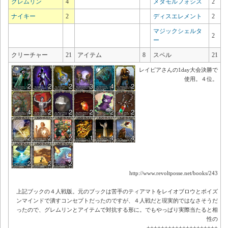
グレムリン
4
メタモルフォシス
2
ナイキー
2
ディスエレメント
2
マジックシェルタ
2
ー
クリーチャー
21
アイテム
8
スペル
21
レイピアさんの1day大会決勝で
使用。４位。
http://www.revoltposse.net/books/243
上記ブックの４人戦版。元のブックは苦手のティアマトをレイオブロウとポイズ
ンマインドで潰すコンセプトだったのですが、４人戦だと現実的ではなさそうだ
ったので、グレムリンとアイテムで対抗する形に。でもやっぱり実際当たると相
性の