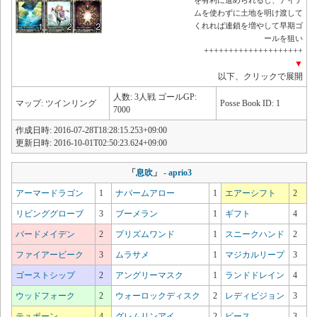
ムを使わずに土地を明け渡して
くれれば連鎖を増やして早期ゴ
ールを狙い
++++++++++++++++++++
▼
以下、クリックで展開
人数: 3人戦 ゴールGP:
マップ: ツインリング
Posse Book ID: 1
7000
作成日時: 2016-07-28T18:28:15.253+09:00
更新日時: 2016-10-01T02:50:23.624+09:00
「
息吹
」
-
aprio3
アーマードラゴン
1
ナパームアロー
1
エアーシフト
2
リビンググローブ
3
ブーメラン
1
ギフト
4
バードメイデン
2
プリズムワンド
1
スニークハンド
2
ファイアービーク
3
ムラサメ
1
マジカルリープ
3
ゴーストシップ
2
アングリーマスク
1
ランドドレイン
4
ウッドフォーク
2
ウォーロックディスク
2
レディビジョン
3
テュポーン
4
グレムリンアイ
2
ピース
3