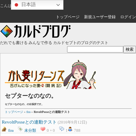
日本語
こんばんは
ゲスト
さん
トップページ
新規ユーザー登録
ログイン
だれでも書ける みんなで作る カルドセプトのブログのテスト
セプターなのなの。
セプターなのなの、の出張所です。
トップページ
»
fira
»
RevoltPosseとの連動テスト
RevoltPosseとの連動テスト
(2016年9月12日)
fira
未分類
0 + 0
1
788