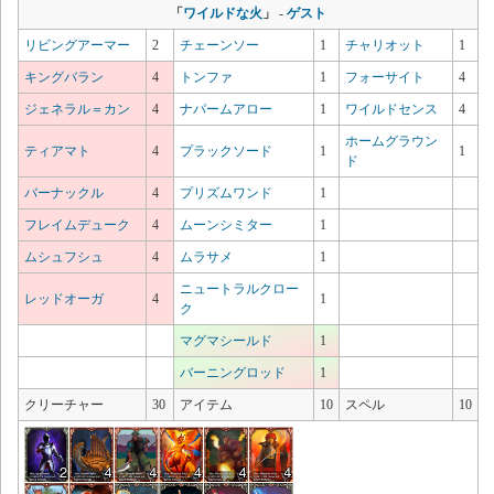
「
ワイルドな火
」
-
ゲスト
リビングアーマー
2
チェーンソー
1
チャリオット
1
キングバラン
4
トンファ
1
フォーサイト
4
ジェネラル＝カン
4
ナパームアロー
1
ワイルドセンス
4
ホームグラウン
ティアマト
4
プラックソード
1
1
ド
バーナックル
4
プリズムワンド
1
フレイムデューク
4
ムーンシミター
1
ムシュフシュ
4
ムラサメ
1
ニュートラルクロー
レッドオーガ
4
1
ク
マグマシールド
1
バーニングロッド
1
クリーチャー
30
アイテム
10
スペル
10