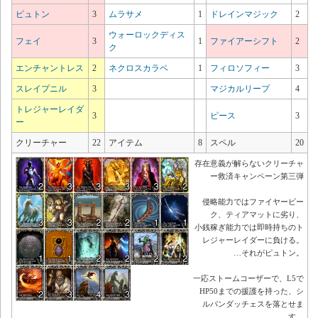
ピュトン
3
ムラサメ
1
ドレインマジック
2
ウォーロックディス
フェイ
3
1
ファイアーシフト
2
ク
エンチャントレス
2
ネクロスカラベ
1
フィロソフィー
3
スレイプニル
3
マジカルリープ
4
トレジャーレイダ
3
ピース
3
ー
クリーチャー
22
アイテム
8
スペル
20
存在意義が解らないクリーチャ
ー救済キャンペーン第三弾
侵略能力ではファイヤービー
ク、ティアマットに劣り、
小銭稼ぎ能力では即時持ちのト
レジャーレイダーに負ける。
…それがピュトン。
一応ストームコーザーで、L5で
HP50までの援護を持った、シ
ルバンダッチェスを落とせま
す。