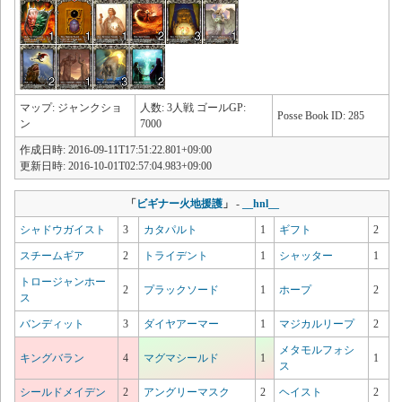
マップ: ジャンクショ
人数: 3人戦 ゴールGP:
Posse Book ID: 285
ン
7000
作成日時: 2016-09-11T17:51:22.801+09:00
更新日時: 2016-10-01T02:57:04.983+09:00
「
ビギナー火地援護
」
-
__hnl__
シャドウガイスト
3
カタパルト
1
ギフト
2
スチームギア
2
トライデント
1
シャッター
1
トロージャンホー
2
プラックソード
1
ホープ
2
ス
バンディット
3
ダイヤアーマー
1
マジカルリープ
2
メタモルフォシ
キングバラン
4
マグマシールド
1
1
ス
シールドメイデン
2
アングリーマスク
2
ヘイスト
2