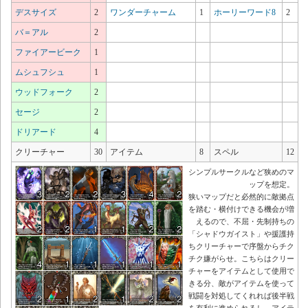
デスサイズ
2
ワンダーチャーム
1
ホーリーワード8
2
バ＝アル
2
ファイアービーク
1
ムシュフシュ
1
ウッドフォーク
2
セージ
2
ドリアード
4
クリーチャー
30
アイテム
8
スペル
12
シンプルサークルなど狭めのマ
ップを想定。
狭いマップだと必然的に敵拠点
を踏む・横付けできる機会が増
えるので、不屈・先制持ちの
「シャドウガイスト」や援護持
ちクリーチャーで序盤からチク
チク嫌がらせ。こちらはクリー
チャーをアイテムとして使用で
きる分、敵がアイテムを使って
戦闘を対処してくれれば後半戦
を有利に進められるし、アイテ