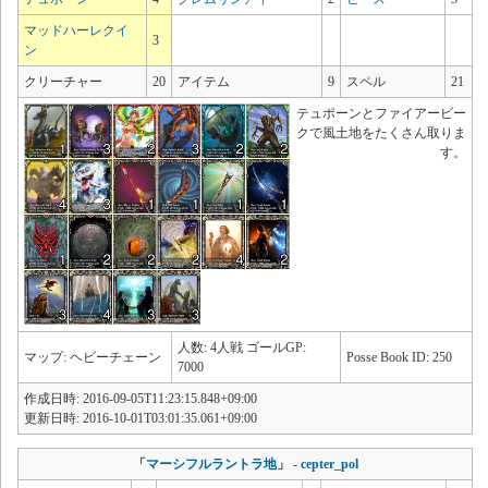
マッドハーレクイ
3
ン
クリーチャー
20
アイテム
9
スペル
21
テュポーンとファイアービー
クで風土地をたくさん取りま
す。
人数: 4人戦 ゴールGP:
マップ: ヘビーチェーン
Posse Book ID: 250
7000
作成日時: 2016-09-05T11:23:15.848+09:00
更新日時: 2016-10-01T03:01:35.061+09:00
「
マーシフルラントラ地
」
-
cepter_pol