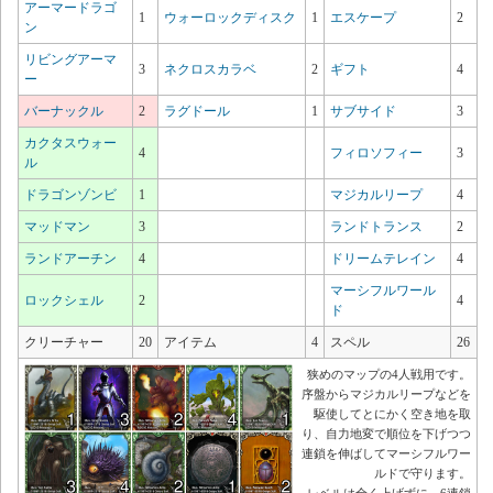
アーマードラゴ
1
ウォーロックディスク
1
エスケープ
2
ン
リビングアーマ
3
ネクロスカラベ
2
ギフト
4
ー
バーナックル
2
ラグドール
1
サブサイド
3
カクタスウォー
4
フィロソフィー
3
ル
ドラゴンゾンビ
1
マジカルリープ
4
マッドマン
3
ランドトランス
2
ランドアーチン
4
ドリームテレイン
4
マーシフルワール
ロックシェル
2
4
ド
クリーチャー
20
アイテム
4
スペル
26
狭めのマップの4人戦用です。
序盤からマジカルリープなどを
駆使してとにかく空き地を取
り、自力地変で順位を下げつつ
連鎖を伸ばしてマーシフルワー
ルドで守ります。
レベルは全く上げずに、6連鎖