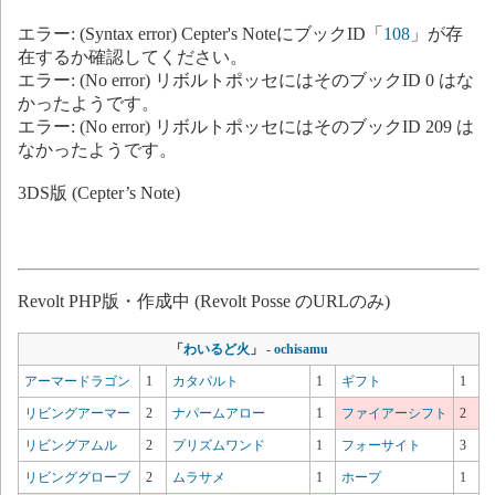
エラー: (Syntax error) Cepter's NoteにブックID「
108
」が存
在するか確認してください。
エラー: (No error) リボルトポッセにはそのブックID 0 はな
かったようです。
エラー: (No error) リボルトポッセにはそのブックID 209 は
なかったようです。
3DS版 (Cepter’s Note)
Revolt PHP版・作成中 (Revolt Posse のURLのみ)
「
わいるど火
」
-
ochisamu
アーマードラゴン
1
カタパルト
1
ギフト
1
リビングアーマー
2
ナパームアロー
1
ファイアーシフト
2
リビングアムル
2
プリズムワンド
1
フォーサイト
3
リビンググローブ
2
ムラサメ
1
ホープ
1