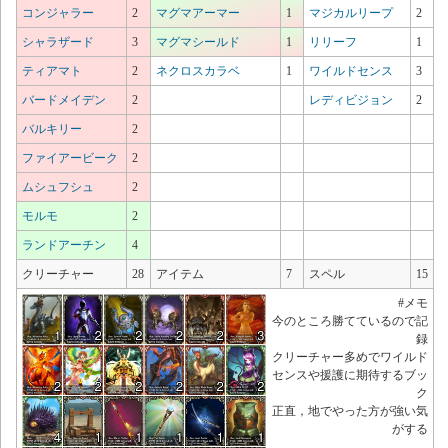
コンジャラー
2
マグマアーマー
1
マジカルリープ
2
シャラザード
3
マグマシールド
1
リリーフ
1
ティアマト
2
ネクロスカラベ
1
ワイルドセンス
3
バードメイデン
2
レディビジョン
2
バルキリー
2
ファイアービーク
2
ムシュフシュ
2
モルモ
2
ランドアーチン
4
クリーチャー
28
アイテム
7
スペル
15
#メモ
今のところ勝てているので記
録
クリーチャー多めでワイルド
センスや援護に期待するブッ
ク
正直，地でやった方が強い気
がする