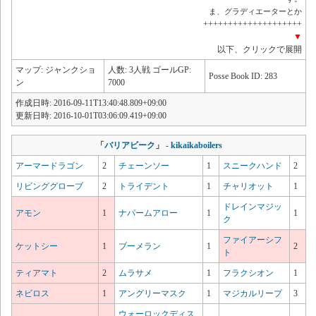
ま、グラディエーターとか
++++++++++++++++++++
▼
以下、クリックで展開
マップ: ジャンクショ
人数: 3人戦 ゴールGP:
Posse Book ID: 283
ン
7000
作成日時: 2016-09-11T13:40:48.809+09:00
更新日時: 2016-10-01T03:06:09.419+09:00
「
バリアビーク
」
-
kikaikaboilers
アーマードラゴン
2
チェーンソー
1
スニークハンド
2
リビンググローブ
2
トライデント
1
チャリオット
1
ドレインマジッ
アモン
1
ナパームアロー
1
1
ク
ファイアーシフ
ケットシー
1
ブーメラン
1
2
ト
ティアマト
2
ムラサメ
1
フラクシオン
1
ネビロス
1
アングリーマスク
1
マジカルリープ
3
ウォーロックディス