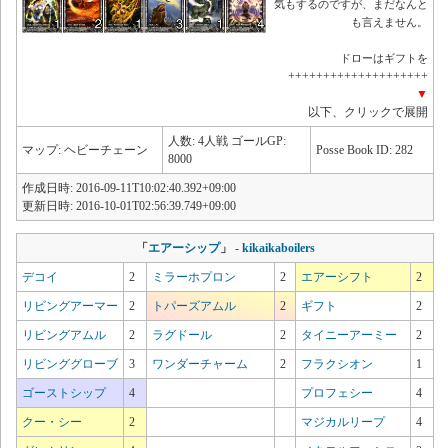
気もするのですが、まだなんと
も言えません。
ドローはギフトを
++++++++++++++++++++
▼
以下、クリックで展開
人数: 4人戦 ゴールGP:
マップ: ヘビーチェーン
Posse Book ID: 282
8000
作成日時: 2016-09-11T10:02:40.392+09:00
更新日時: 2016-10-01T02:56:39.749+09:00
「
エアーシップ
」
-
kikaikaboilers
デコイ
2
ミラーホプロン
2
エアーシフト
2
リビングアーマー
2
トパーズアムル
2
ギフト
2
リビングアムル
2
ラグドール
2
タイニーアーミー
2
リビンググローブ
3
ワンダーチャーム
2
フラクシオン
1
ゴーストシップ
4
プロフェシー
4
クー・シー
2
マジカルリープ
4