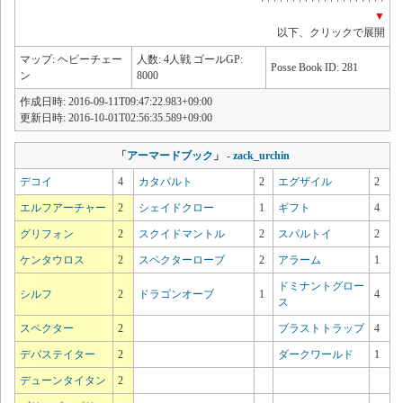
++++++++++++++++++++
▼
以下、クリックで展開
マップ: ヘビーチェー
人数: 4人戦 ゴールGP:
Posse Book ID: 281
ン
8000
作成日時: 2016-09-11T09:47:22.983+09:00
更新日時: 2016-10-01T02:56:35.589+09:00
「
アーマードブック
」
-
zack_urchin
デコイ
4
カタパルト
2
エグザイル
2
エルフアーチャー
2
シェイドクロー
1
ギフト
4
グリフォン
2
スクイドマントル
2
スパルトイ
2
ケンタウロス
2
スペクターローブ
2
アラーム
1
ドミナントグロー
シルフ
2
ドラゴンオーブ
1
4
ス
スペクター
2
ブラストトラップ
4
デバステイター
2
ダークワールド
1
デューンタイタン
2