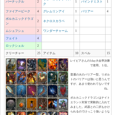
バーナックル
2
1
バインドミスト
1
ク
ファイアービーク
4
グレムリンアイ
1
バリアー
4
ボルカニックドラゴ
2
ネクロスカラベ
1
ン
ムシュフシュ
2
ワンダーチャーム
1
フェイト
4
ロックシェル
2
クリーチャー
25
アイテム
10
スペル
15
レイピアさんの1day大会準決勝
で使用。１位。
普通の火のバリアー型。リボル
トのバリアーは強いと思うんで
すが、あまり使われてないです
ね。
ボルカニックドラゴンはナイト
エラント対策で実験的に入れて
みました。武器との二択もかけ
られるのでけっこう強いような