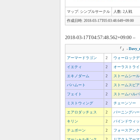
マップ: シンプルサークル
人数: 2人戦
作成日時: 2018-03-17T05:03:48.649+09:00
2018-03-17T04:57:48.562+09:00 –
「
」
-
Davy_n
アーマードラゴン
2
ウォーロックデ
イエティ
2
オーラストライ
エキノダーム
2
ストームシール
バハムート
2
ストームスピア
フェイト
2
ストームハルバ
ミストウィング
2
チェーンソー
エアロダッチェス
2
バーニングハー
キリン
2
バインドウィッ
テュポーン
2
フォースアンク
マーシャルモンク
2
リアクトアーマ