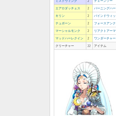
ミストウィング
2
チェーンソー
エアロダッチェス
2
バーニングハー
キリン
2
バインドウィッ
テュポーン
2
フォースアンク
マーシャルモンク
2
リアクトアーマ
マッドハーレクイン
2
ワンダーチャー
クリーチャー
22
アイテム