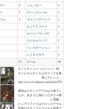
マー
4
シャッター
3
ベ
3
ターンウォール
2
ーム
3
タイニーアーミー
2
ピュアリファイ
2
ホーリーワード8
1
マジカルリープ
2
リンカネーション
3
レイオブロウ
2
12
スペル
18
ディスティニー（ストーン）用。
ルーレさんのこちらのブックを参
考にアレンジ。
http://www.revoltposse.net/books/878
最初はクロックアウルは２枚でし
たが、あまりに強かったので４枚
に増量。
ピュアリファイはクロックアウル
対策のナチュラルワールド対策で