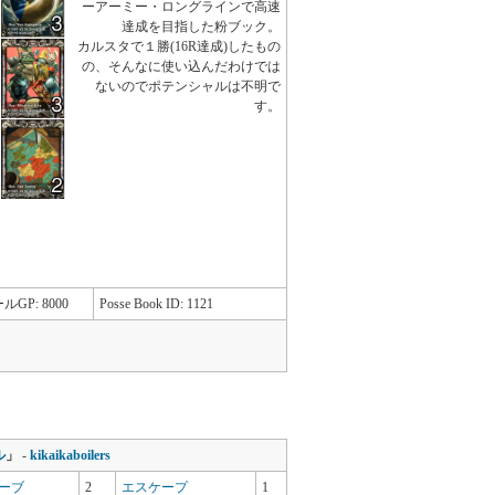
ーアーミー・ロングラインで高速
達成を目指した粉ブック。
カルスタで１勝(16R達成)したもの
の、そんなに使い込んだわけでは
ないのでポテンシャルは不明で
す。
ルGP: 8000
Posse Book ID: 1121
ル
」
-
kikaikaboilers
ーブ
2
エスケープ
1