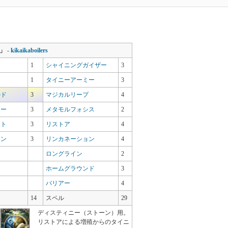
」
-
kikaikaboilers
1
シャイニングガイザー
3
ド
1
タイニーアーミー
3
ルド
3
マジカルリープ
4
キー
3
メタモルフォシス
2
ート
3
リストア
4
ーン
3
リンカネーション
4
ロングライン
2
ホームグラウンド
3
バリアー
4
14
スペル
29
ディスティニー（ストーン）用。
リストアによる増殖からのタイニ