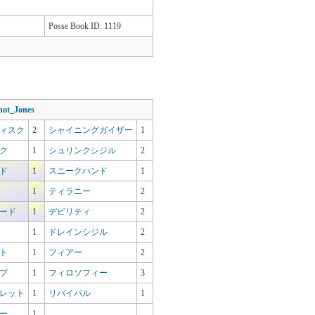
Posse Book ID: 1119
ot_Jones
ィスク
2
シャイニングガイザー
1
ク
1
シュリンクシジル
2
ド
1
スニークハンド
1
1
ティラニー
2
ード
1
デビリティ
2
1
ドレインシジル
2
ト
1
フィアー
2
プ
1
フィロソフィー
3
レット
1
リバイバル
1
ー
1