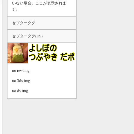
いない場合、ここが表示されま
す。
セプタータグ
セプタータグ(DS)
no rev-img
no 3ds-img
no ds-img