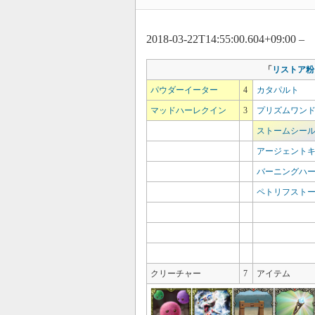
2018-03-22T14:55:00.604+09:00 –
「
リストア粉
パウダーイーター
4
カタパルト
マッドハーレクイン
3
プリズムワン
ストームシー
アージェント
バーニングハ
ペトリフスト
クリーチャー
7
アイテム