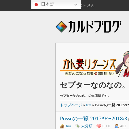
日本語
こんばんは
ゲスト
さん
セプターなのなの
セプターなのなの、の出張所です。
トップページ
»
fira
»
Posseの一覧 2017/9
Posseの一覧 2017/9〜2018/3
fira
未分類
0 + 0
402